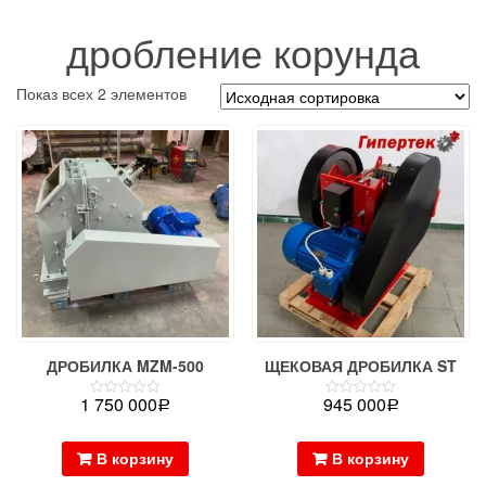
дробление корунда
Показ всех 2 элементов
ДРОБИЛКА MZM-500
ЩЕКОВАЯ ДРОБИЛКА ST
1 750 000
945 000
Оценка
Р
Оценка
Р
0
0
из
из
5
5
В корзину
В корзину