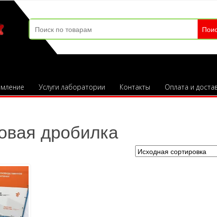
Search
for:
мление
Услуги лаборатории
Контакты
Оплата и доста
овая дробилка